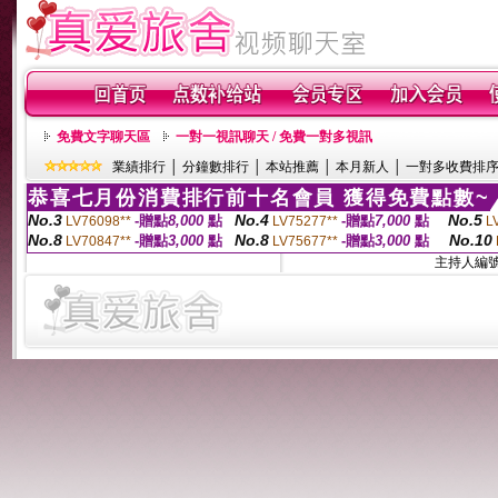
免費文字聊天區
一對一視訊聊天 / 免費一對多視訊
業績排行
│
分鐘數排行
│
本站推薦
│
本月新人
│
一對多收費排
恭喜七月份消費排行前十名會員 獲得免費點數~
No.3
No.4
No.5
-贈點
8,000
點
-贈點
7,000
點
LV76098**
LV75277**
L
No.8
No.8
No.10
-贈點
3,000
點
-贈點
3,000
點
LV70847**
LV75677**
主持人編